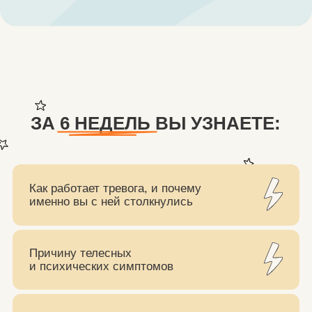
Как работает тревога, и почему
именно вы с ней столкнулись
Причину телесных
и психических симптомов
Причину возникновения
и поддержания тревожного
расстройства
Что такое ВСД, и чем этот диагноз
является на самом деле
А также научитесь справляться со всеми
симптомами тревоги.
Предзапись »