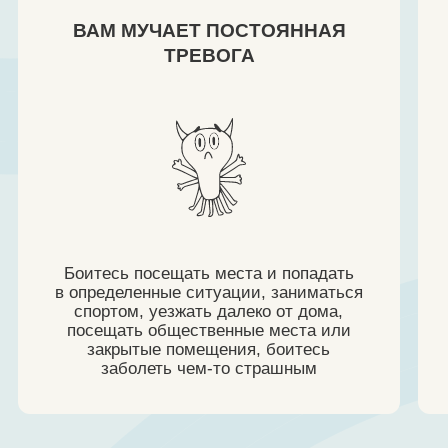
Боитесь посещать места и попадать
О причине
в определенные ситуации, заниматься
навязчи
спортом, уезжать далеко от дома,
религио
посещать общественные места или
мыслей, к
закрытые помещения, боитесь
заболеть чем-то страшным
ЗА 6 НЕДЕЛЬ ВЫ УЗНАЕТЕ: