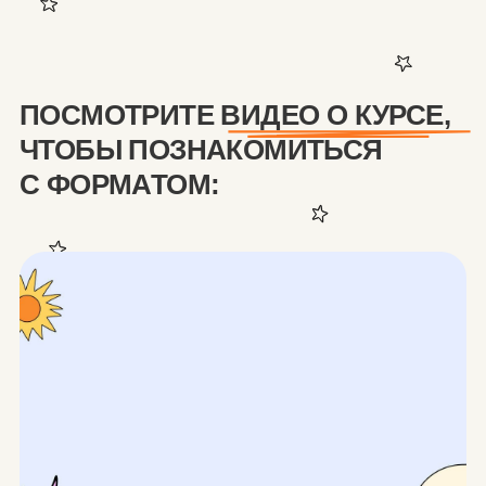
курса, д/з
Красочная рабочая тетрадь
с динозаврами формате PDF
Дополнительные уроки «Тревога
и счастье», «Тревога по поводу
депрессии»
Доступ в телеграм-чат с участниками
курса, где можно задать вопрос
и поделиться успехами
Интересные развернутые домашние
задания с подробной индивидуальной
обратной связью каждому участнику
Индивидуальная проверка каждого
домашнего задания Антониной
и Анатолием
Доступ к курсу на 6 месяцев, доступ к чату
и проверка домашних заданий в течение
2 месяцев с момента старта
цена до 01.08
9900 р.
12 900 р.
Купить