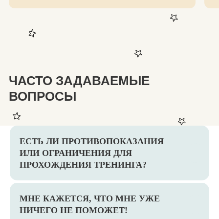
Заполните контактные данные
и мы свяжемся с Вами
Удобный тип связи:
ЕСТЬ ЛИ ПРОТИВОПОКАЗАНИЯ
Я ознакомлен (-на)
с политикой конфиденциальности
и даю согласие
на обработку персональных данных и
получение e-mail рассылки
ИЛИ ОГРАНИЧЕНИЯ ДЛЯ
ПРОХОЖДЕНИЯ ТРЕНИНГА?
Отправить
МНЕ КАЖЕТСЯ, ЧТО МНЕ УЖЕ
НИЧЕГО НЕ ПОМОЖЕТ!