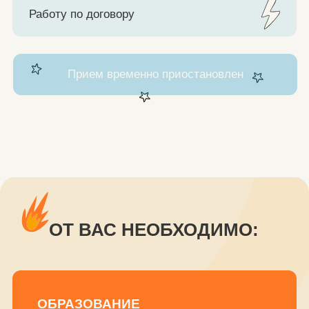
ОБРАЗОВАНИЕ
базовое образование в области
гуманитарных наук(психологическое или
медицинское) - диплом бакалавра/
специалиста/магистра или
профессиональной переподготовки
ПОДХОД К РАБОТЕ
работа в строгом соответствии
с принципами гуманистической
психотерапии и этическим кодексом
ОПЫТ РАБОТЫ В РЭПТ ОТ 2Х ЛЕТ