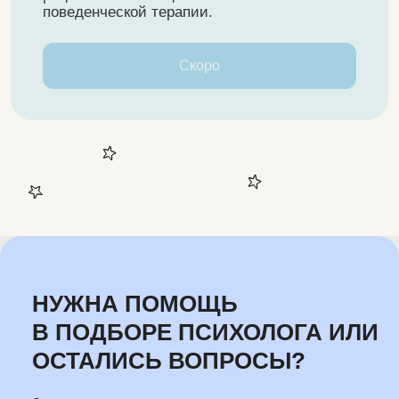
СВЯЗЬ С НАМИ:
ABC.REBT@YANDEX.RU
ИП Мирзоев А.Д. 2024
ИНН: 010510125814
ОГРНИП: 319237500402373
Разработка сайта
Политика конфиденциальности
Публичная оферта
Согласие на получение e-mail рассылки
Правила консультирования
*Instagram принадлежит компании Meta,
запрещенной на территории Российской
Федерации